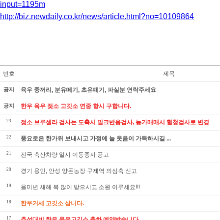
input=1195m
http://biz.newdaily.co.kr/news/article.html?no=10109864
번호
제목
공지
육우 중꺼리, 분유떼기, 초유떼기, 파실분 연락주세요
공지
한우 육우 젖소 고깃소 연중 항시 구합니다.
23
젖소 브루셀라 검사는 도축시 밀크반응검사, 농가매매시 혈청검사로 변경
22
풍요로은 한가위 보내시고 가정에 늘 웃음이 가득하시길 ...
21
전국 축산차량 일시 이동중지 공고
20
경기 용인, 안성 양돈농장 구제역 의심축 신고
19
을미년 새해 복 많이 받으시고 소원 이루세요!!!
18
한우거세 고깃소 삽니다.
17
추석대비 한우,육우고깃소 출하 예약받습니다.