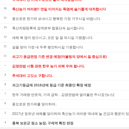
16
축산농가 여러분!! 연일 이어지는 폭염에 슬기롭게 대처합시다
15
풍요로운 한가위 보내시고 행복한 가정 가꾸시길 바랍니다.
14
축산차량등록제 검역본부 합동단속 실시합니다.
13
새해 복 많이 받으시고, 모든 일 잘 되시길 기원합니다.
12
설을 맞아 가정 내 두루 평안하시길 기원합니다.
11
쇠고기 등급판정 기준 변경 예정(마블링의 양에서 질 중심으로)
»
김영란법 시행 관련 한우 농가 피해 우려 됩니다.
9
추석대비 고깃소 구합니다.
8
쇠고기등급제 2018년에 등급 기준 최종안 확정 예정
7
한우 거래량 반토막, 가격 급락…김영란법에 얼어붙은 牛시장 [뉴스]
6
풍요로운 한가위를 맞이하여..
5
2017년 정유년 새해를 맞이하여 축산농가 여러분 댁내에 늘 건강과 행운이 있으
4
충북 보은군 젖소 농장, 구제역 확진 판정