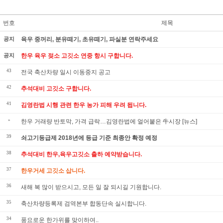
번호
제목
공지
육우 중꺼리, 분유떼기, 초유떼기, 파실분 연락주세요
공지
한우 육우 젖소 고깃소 연중 항시 구합니다.
43
전국 축산차량 일시 이동중지 공고
42
추석대비 고깃소 구합니다.
41
김영란법 시행 관련 한우 농가 피해 우려 됩니다.
»
한우 거래량 반토막, 가격 급락…김영란법에 얼어붙은 牛시장 [뉴스]
39
쇠고기등급제 2018년에 등급 기준 최종안 확정 예정
38
추석대비 한우,육우고깃소 출하 예약받습니다.
37
한우거세 고깃소 삽니다.
36
새해 복 많이 받으시고, 모든 일 잘 되시길 기원합니다.
35
축산차량등록제 검역본부 합동단속 실시합니다.
34
풍요로운 한가위를 맞이하여..