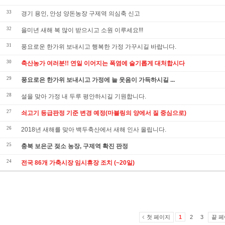
33
경기 용인, 안성 양돈농장 구제역 의심축 신고
32
을미년 새해 복 많이 받으시고 소원 이루세요!!!
31
풍요로운 한가위 보내시고 행복한 가정 가꾸시길 바랍니다.
30
축산농가 여러분!! 연일 이어지는 폭염에 슬기롭게 대처합시다
29
풍요로은 한가위 보내시고 가정에 늘 웃음이 가득하시길 ...
28
설을 맞아 가정 내 두루 평안하시길 기원합니다.
27
쇠고기 등급판정 기준 변경 예정(마블링의 양에서 질 중심으로)
26
2018년 새해를 맞아 백두축산에서 새해 인사 올립니다.
25
충북 보은군 젖소 농장, 구제역 확진 판정
24
전국 86개 가축시장 임시휴장 조치 (~20일)
첫 페이지
끝 
1
2
3