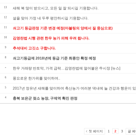
13
새해 복 많이 받으시고, 모든 일 잘 되시길 기원합니다.
12
설을 맞아 가정 내 두루 평안하시길 기원합니다.
11
쇠고기 등급판정 기준 변경 예정(마블링의 양에서 질 중심으로)
10
김영란법 시행 관련 한우 농가 피해 우려 됩니다.
9
추석대비 고깃소 구합니다.
8
쇠고기등급제 2018년에 등급 기준 최종안 확정 예정
»
한우 거래량 반토막, 가격 급락…김영란법에 얼어붙은 牛시장 [뉴스]
6
풍요로운 한가위를 맞이하여..
5
2017년 정유년 새해를 맞이하여 축산농가 여러분 댁내에 늘 건강과 행운이 있으
4
충북 보은군 젖소 농장, 구제역 확진 판정
첫 페이지
끝 
1
2
3