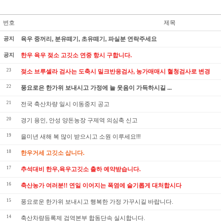
번호
제목
공지
육우 중꺼리, 분유떼기, 초유떼기, 파실분 연락주세요
공지
한우 육우 젖소 고깃소 연중 항시 구합니다.
23
젖소 브루셀라 검사는 도축시 밀크반응검사, 농가매매시 혈청검사로 변경
22
풍요로은 한가위 보내시고 가정에 늘 웃음이 가득하시길 ...
21
전국 축산차량 일시 이동중지 공고
20
경기 용인, 안성 양돈농장 구제역 의심축 신고
19
을미년 새해 복 많이 받으시고 소원 이루세요!!!
18
한우거세 고깃소 삽니다.
17
추석대비 한우,육우고깃소 출하 예약받습니다.
16
축산농가 여러분!! 연일 이어지는 폭염에 슬기롭게 대처합시다
15
풍요로운 한가위 보내시고 행복한 가정 가꾸시길 바랍니다.
14
축산차량등록제 검역본부 합동단속 실시합니다.