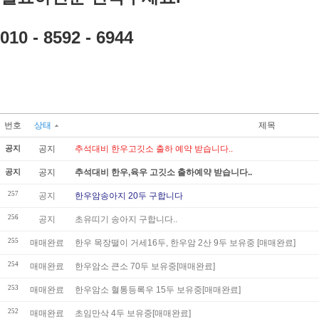
010 - 8592 - 6944
번호
상태
제목
공지
공지
추석대비 한우고깃소 출하 예약 받습니다..
공지
공지
추석대비 한우,육우 고깃소 출하예약 받습니다..
257
공지
한우암송아지 20두 구합니다
256
공지
초유띠기 송아지 구합니다..
255
매매완료
한우 목장떨이 거세16두, 한우암 2산 9두 보유중 [매매완료]
254
매매완료
한우암소 큰소 70두 보유중[매매완료]
253
매매완료
한우암소 혈통등록우 15두 보유중[매매완료]
252
매매완료
초임만삭 4두 보유중[매매완료]