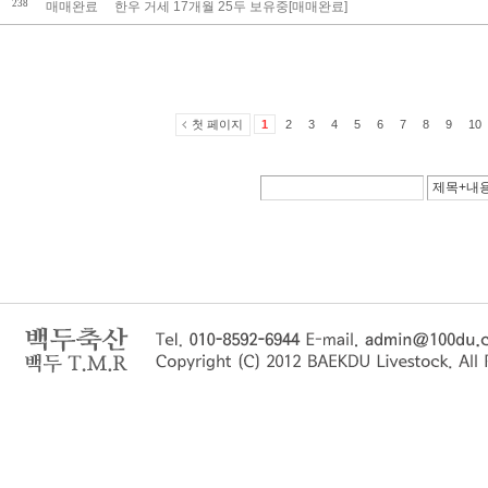
238
매매완료
한우 거세 17개월 25두 보유중[매매완료]
첫 페이지
1
2
3
4
5
6
7
8
9
10