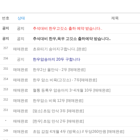
번호
상태
제목
공지
공지
추석대비 한우고깃소 출하 예약 받습니다..
공지
공지
추석대비 한우,육우 고깃소 출하예약 받습니다..
257
매매완료
초유띠기 송아지구합니다..[완료]
256
공지
한우암송아지 20두 구합니다
255
매매완료
한우2산 올만삭 - 2두 [매매완료]
254
매매완료
한우 암소 비육(고깃소) - 7두[매매완료]
253
매매완료
혈통 등록우 암송아지 3~4개월 10두 [매매완료]
252
매매완료
한우암소 비육 12두 [매매완료]
251
매매완료
[젖소] 초임 만삭 3두 [매매완료]
»
매매완료
[한우] 초임 만삭 2두 [매매완료]
249
매매완료
초임 감점 4개월 4두 (방목소) // 두당260만원 [매매완료]