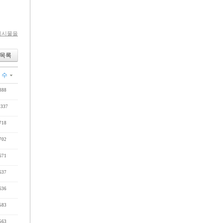
게시물을
목록
 수
388
1337
718
702
671
637
636
583
563