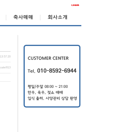
 13:57:20
_sale/813