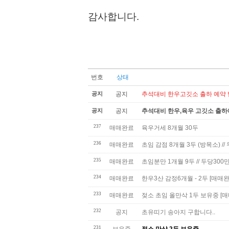
감사합니다.
번호
상태
공지
공지
추석대비 한우고깃소 출하 예약 
공지
공지
추석대비 한우,육우 고깃소 출하
237
매매완료
육우거세 8개월 30두
236
매매완료
초임 감점 8개월 3두 (방목소) //
235
매매완료
초임분만 1개월 9두 // 두당300
234
매매완료
한우3산 감정6개월 - 2두 [매매완
233
매매완료
젖소 초임 올만삭 1두 보유중 [
232
공지
초유띠기 송아지 구합니다..
231
보유중
젖소 만삭 2두 보유중