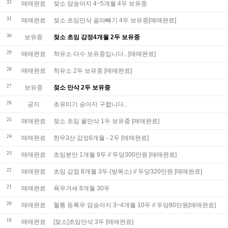
32
매매완료
젖소 암송아지 4~5개월 4두 보유중
31
매매완료
젖소 초임만삭 골라빼기 4두 보유중[매매완료]
30
보유중
젖소 초임 감정4개월 2두 보유중
29
매매완료
착유소 다수 보유중입니다.. [매매완료]
28
매매완료
착유소 2두 보유중 [매매완료]
27
보유중
젖소 만삭 2두 보유중
26
공지
초유띠기 송아지 구합니다..
25
매매완료
젖소 초임 올만삭 1두 보유중 [매매완료]
24
매매완료
한우3산 감정6개월 - 2두 [매매완료]
23
매매완료
초임분만 1개월 9두 // 두당300만원 [매매완료]
22
매매완료
초임 감점 8개월 3두 (방목소) // 두당320만원 [매매완료]
21
매매완료
육우거세 8개월 30두
20
매매완료
혈통 등록우 암송아지 3~4개월 10두 // 두당80만원[매매완료]
19
매매완료
[젖소]초임만삭 3두 [매매완료]