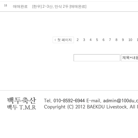
18
매매완료
[한우] 2~3산, 만삭 2두 [매매완료]
첫 페이지
2
3
4
5
6
7
8
9
10