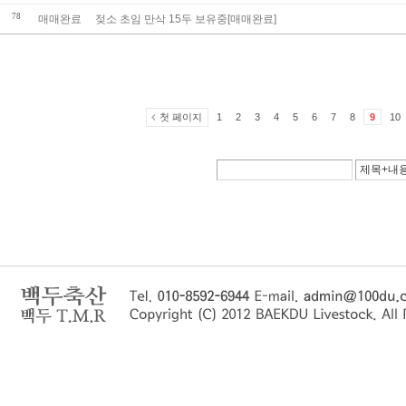
78
매매완료
젖소 초임 만삭 15두 보유중[매매완료]
첫 페이지
1
2
3
4
5
6
7
8
9
10